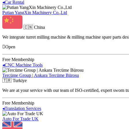
◂
Car Rental
Putian YangXin Machinery Co.,Ltd
🇨🇳
China
We integrate turret milling machine & milling machine spare parts des
Open
Free Membership
◂
CNC Machine Tools
Tercüme Group | Ankara Tercüme Bürosu
🇹🇷
Turkiye
We are at your service with our team of ISO-certified, expert sworn tr
Free Membership
◂
Translation Services
Auto For Trade UK