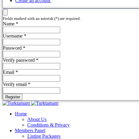
Create an account
Fields marked with an asterisk (*) are required.
Name *
Username *
Password *
Verify password *
Email *
Verify email *
Register
Home
About Us
Conditions & Privacy
Members Panel
Listing Packages