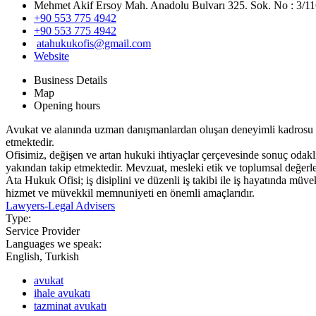
Mehmet Akif Ersoy Mah. Anadolu Bulvarı 325. Sok. No : 3/11
+90 553 775 4942
+90 553 775 4942
atahukukofis@gmail.com
Website
Business Details
Map
Opening hours
Avukat ve alanında uzman danışmanlardan oluşan deneyimli kadrosu 
etmektedir.
Ofisimiz, değişen ve artan hukuki ihtiyaçlar çerçevesinde sonuç odakl
yakından takip etmektedir. Mevzuat, mesleki etik ve toplumsal değerl
Ata Hukuk Ofisi; iş disiplini ve düzenli iş takibi ile iş hayatında müv
hizmet ve müvekkil memnuniyeti en önemli amaçlarıdır.
Lawyers-Legal Advisers
Type:
Service Provider
Languages we speak:
English, Turkish
avukat
ihale avukatı
tazminat avukatı