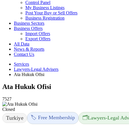
Control Panel
My Business Listings
Post Your Buy or Sell Offers
Business Registration
Business Sectors
Business Offers
Import Offers
Export Offers
All Data
News & Reports
Contact Us
Services
Lawyers-Legal Advisers
Ata Hukuk Ofisi
Ata Hukuk Ofisi
7527
Closed
🏷️ Free Membership
🗂️
Turkiye
Lawyers-Legal Adv