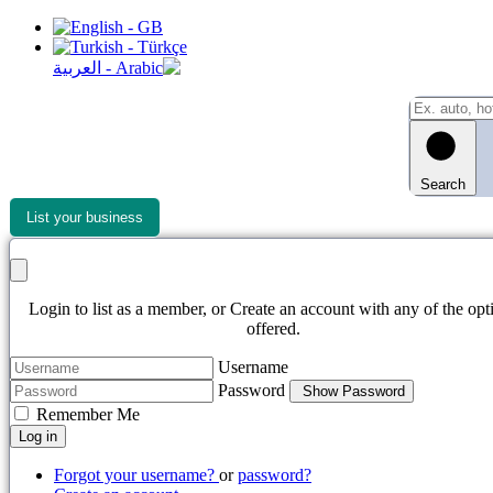
Search
List your business
Login to list as a member, or Create an account with any of the opt
offered.
Username
Password
Show Password
Remember Me
Log in
Forgot your username?
or
password?