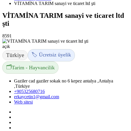
VİTAMİNA TARIM sanayi ve ticaret ltd şti
VİTAMİNA TARIM sanayi ve ticaret ltd
şti
8591
açık
🏷️ Ücretsiz üyelik
Türkiye
🗂️
Tarim - Hayvancilik
Gaziler cad gaziler sokak no 6 kepez antalya ,Antalya
,Türkiye
+905325680716
erkaycetin1@gmail.com
Web sitesi