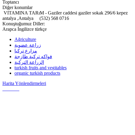
Toptancı
Diğer konumlar
VITAMINA TARıM - Gaziler caddesi gaziler sokak 296/6 kepez
antalya ,Antalya
(532) 568 0716
Konuştuğumuz Diller:
Arapca İngilizce türkçe
Ağriculture
زراعة عضوية
مزارع تركيا
فواكه تركية طازجة
الزراعة التركية
turkish fruits and vegitables
organic turkish products
Harita Yönlendirmeleri