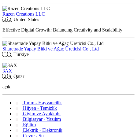
Razen Creations LLC
🇺🇸
United States
Effective Digital Growth: Balancing Creativity and Scalability
Sharetrade Yapay Bitki ve Ağaç Üreticisi Co., Ltd
🇹🇷
Türkiye
3AX
🇶🇦
Qatar
açık
Tarim - Hayvancilik
Hijyen - Temizlik
Giyim ve Ayakkabı
Bilgisayar - Yazılım
Eğitim
Elektrik - Elektronik
Çevre - Su