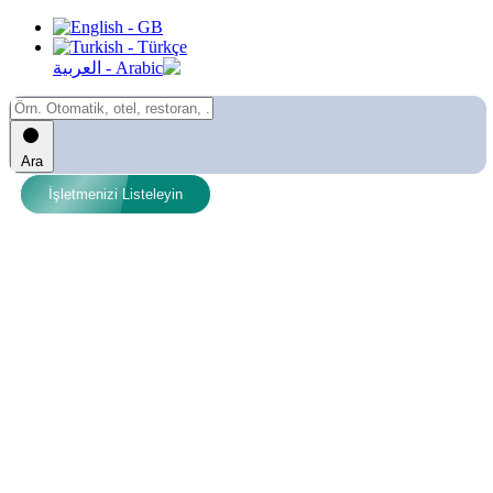
Ara
İşletmenizi Listeleyin
Üyeyseniz doğrudan giriş yaparak ilanlarınızı
yayınlayabilirsiniz veya sunulan seçeneklerden
herhangi birini kullanarak üyelik kaydı
yaptırabilirsiniz...
Kullanıcı Adı