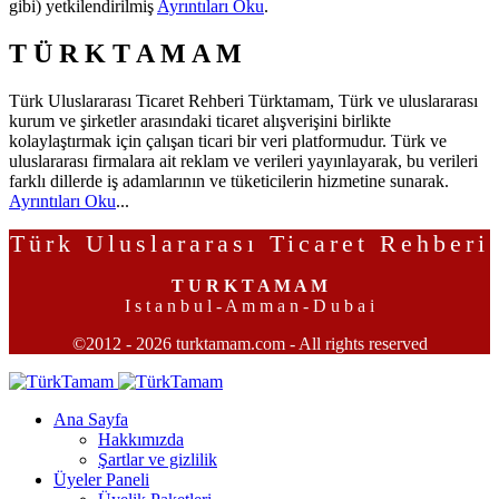
gibi) yetkilendirilmiş
Ayrıntıları Oku
.
T Ü R K T A M A M
Türk Uluslararası Ticaret Rehberi Türktamam, Türk ve uluslararası
kurum ve şirketler arasındaki ticaret alışverişini birlikte
kolaylaştırmak için çalışan ticari bir veri platformudur. Türk ve
uluslararası firmalara ait reklam ve verileri yayınlayarak, bu verileri
farklı dillerde iş adamlarının ve tüketicilerin hizmetine sunarak.
Ayrıntıları Oku
...
Türk Uluslararası Ticaret Rehberi
T U R K T A M A M
I s t a n b u l - A m m a n - D u b a i
©2012 - 2026 turktamam.com - All rights reserved
Ana Sayfa
Hakkımızda
Şartlar ve gizlilik
Üyeler Paneli