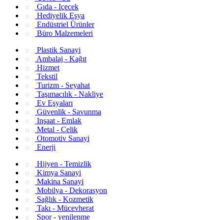
Gıda - Içecek
Hediyelik Eşya
Endüstriel Ürünler
Büro Malzemeleri
Plastik Sanayi
Ambalaj - Kağıt
Hizmet
Tekstil
Turizm - Seyahat
Taşımacılık - Nakliye
Ev Eşyaları
Güvenlik - Savunma
Inşaat - Emlak
Metal - Çelik
Otomotiv Sanayi
Enerji
Hijyen - Temizlik
Kimya Sanayi
Makina Sanayi
Mobilya - Dekorasyon
Sağlık - Kozmetik
Takı - Mücevherat
Spor - yenilenme