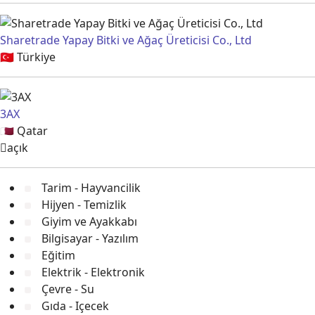
Sharetrade Yapay Bitki ve Ağaç Üreticisi Co., Ltd
🇹🇷
Türkiye
3AX
🇶🇦
Qatar
açık
Tarim - Hayvancilik
Hijyen - Temizlik
Giyim ve Ayakkabı
Bilgisayar - Yazılım
Eğitim
Elektrik - Elektronik
Çevre - Su
Gıda - Içecek