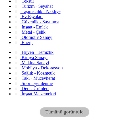
Tekstil
Turizm - Seyahat
Taşımacılık - Nakliye
Ev Eşyaları
Güvenlik - Savunma
Inşaat - Emlak
Metal - Çelik
Otomotiv Sanayi
Enerji
Hijyen - Temizlik
Kimya Sanayi
Makina Sanayi
Mobilya - Dekorasyon
Sağlık - Kozmetik
Takı - Mücevherat
Spor - yenilenme
Deri - Ürünleri
İnşaat Malzemeleri
Tümünü görüntüle