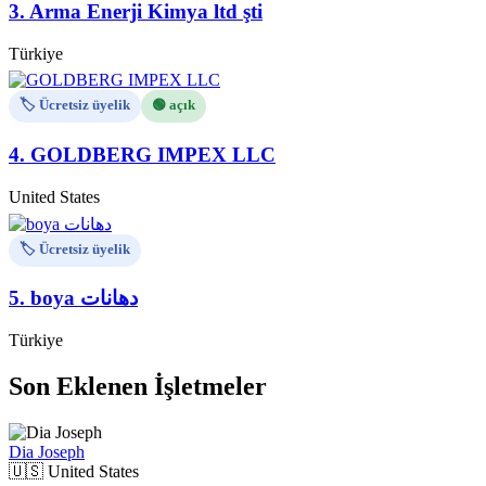
3.
Arma Enerji Kimya ltd şti
Türkiye
🏷️ Ücretsiz üyelik
🟢 açık
4.
GOLDBERG IMPEX LLC
United States
🏷️ Ücretsiz üyelik
5.
boya دهانات
Türkiye
Son Eklenen İşletmeler
Dia Joseph
🇺🇸
United States