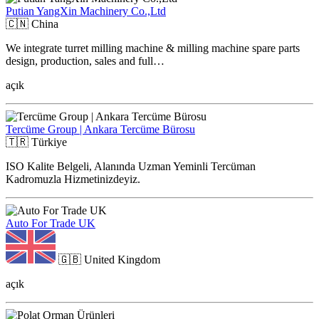
Putian YangXin Machinery Co.,Ltd
🇨🇳
China
We integrate turret milling machine & milling machine spare parts
design, production, sales and full…
açık
Tercüme Group | Ankara Tercüme Bürosu
🇹🇷
Türkiye
ISO Kalite Belgeli, Alanında Uzman Yeminli Tercüman
Kadromuzla Hizmetinizdeyiz.
Auto For Trade UK
🇬🇧
United Kingdom
açık