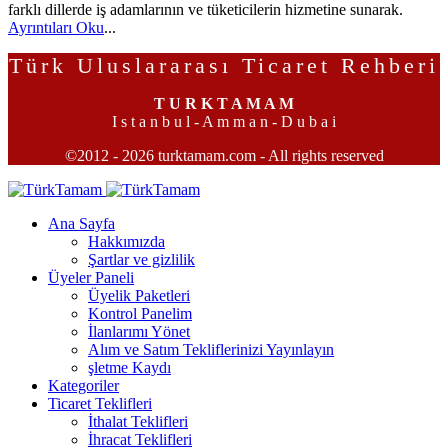
farklı dillerde iş adamlarının ve tüketicilerin hizmetine sunarak.
Ayrıntıları Oku
...
Türk Uluslararası Ticaret Rehberi
T U R K T A M A M
I s t a n b u l - A m m a n - D u b a i
©2012 - 2026 turktamam.com - All rights reserved
Ana Sayfa
Hakkımızda
Şartlar ve gizlilik
Üyeler Paneli
Üyelik Paketleri
Kontrol Panelim
İlanlarımı Yönet
Alım ve Satım Tekliflerinizi Yayınlayın
şletme Kaydı
Kategoriler
Ticaret Teklifleri
İthalat Teklifleri
İhracat Teklifleri