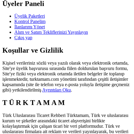
Üyeler Paneli
Üyelik Paketleri
Kontrol Panelim
İlanlarımı Yönet
Alım ve Satım Tekliflerinizi Yayınlayın
Çıkış yap
Koşullar ve Gizlilik
Kişisel verileriniz sözlü veya yazılı olarak veya elektronik ortamda,
Site'ye üyelik başvurusu sırasında fiilen doldurulan başvuru formu,
Site'ye fiziki veya elektronik ortamda iletilen belgeler ile toplanıp
işlenmektedir, turktamam.com yönetimi tarafından çeşitli iletişimler
kapsamında (site ile telefon veya e-posta yoluyla iletişime geçmeniz
gibi) yetkilendirilmiş
Ayrıntıları Oku
.
T Ü R K T A M A M
Türk Uluslararası Ticaret Rehberi Türktamam, Türk ve uluslararası
kurum ve şirketler arasındaki ticaret alışverişini birlikte
kolaylaştırmak için çalışan ticari bir veri platformudur. Türk ve
uluslararası firmalara ait reklam ve verileri yayınlayarak, bu verileri