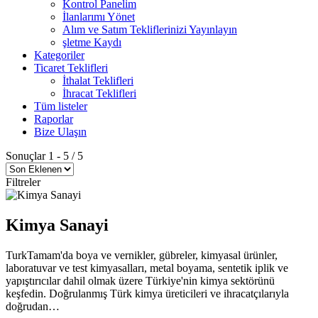
Kontrol Panelim
İlanlarımı Yönet
Alım ve Satım Tekliflerinizi Yayınlayın
şletme Kaydı
Kategoriler
Ticaret Teklifleri
İthalat Teklifleri
İhracat Teklifleri
Tüm listeler
Raporlar
Bize Ulaşın
Sonuçlar
1
-
5
/
5
Filtreler
Kimya Sanayi
TurkTamam'da boya ve vernikler, gübreler, kimyasal ürünler,
laboratuvar ve test kimyasalları, metal boyama, sentetik iplik ve
yapıştırıcılar dahil olmak üzere Türkiye'nin kimya sektörünü
keşfedin. Doğrulanmış Türk kimya üreticileri ve ihracatçılarıyla
doğrudan…