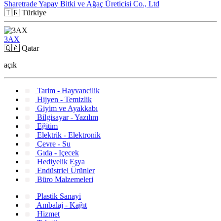
Sharetrade Yapay Bitki ve Ağaç Üreticisi Co., Ltd
🇹🇷
Türkiye
3AX
🇶🇦
Qatar
açık
Tarim - Hayvancilik
Hijyen - Temizlik
Giyim ve Ayakkabı
Bilgisayar - Yazılım
Eğitim
Elektrik - Elektronik
Çevre - Su
Gıda - Içecek
Hediyelik Eşya
Endüstriel Ürünler
Büro Malzemeleri
Plastik Sanayi
Ambalaj - Kağıt
Hizmet