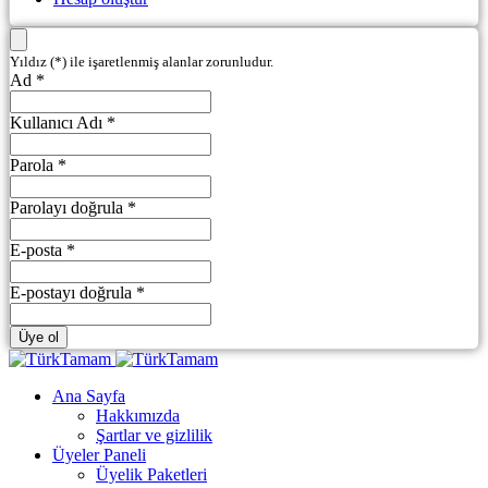
Yıldız (*) ile işaretlenmiş alanlar zorunludur.
Ad *
Kullanıcı Adı *
Parola *
Parolayı doğrula *
E-posta *
E-postayı doğrula *
Üye ol
Ana Sayfa
Hakkımızda
Şartlar ve gizlilik
Üyeler Paneli
Üyelik Paketleri