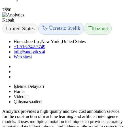
7650
Kapalı
🏷️ Ücretsiz üyelik
🗂️
United States
Hizmet
Horseshoe Ln ,New York ,United States
+1-516-342-5749
info@anolytics.ai
Web sitesi
İşletme Detayları
Harita
Videolar
Çalışma saatleri
Anolytics provides a high-quality and low-cost annotation service
for the construction of machine learning and artificial intelligence
models. It uses multiple annotation techniques to provide accurately
annotated data in text, photos, and videos while assuring correctness