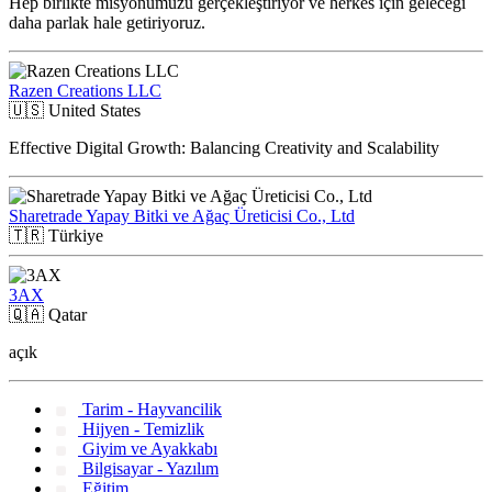
Hep birlikte misyonumuzu gerçekleştiriyor ve herkes için geleceği
daha parlak hale getiriyoruz.
Razen Creations LLC
🇺🇸
United States
Effective Digital Growth: Balancing Creativity and Scalability
Sharetrade Yapay Bitki ve Ağaç Üreticisi Co., Ltd
🇹🇷
Türkiye
3AX
🇶🇦
Qatar
açık
Tarim - Hayvancilik
Hijyen - Temizlik
Giyim ve Ayakkabı
Bilgisayar - Yazılım
Eğitim