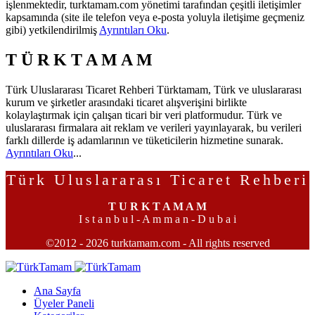
işlenmektedir, turktamam.com yönetimi tarafından çeşitli iletişimler
kapsamında (site ile telefon veya e-posta yoluyla iletişime geçmeniz
gibi) yetkilendirilmiş
Ayrıntıları Oku
.
T Ü R K T A M A M
Türk Uluslararası Ticaret Rehberi Türktamam, Türk ve uluslararası
kurum ve şirketler arasındaki ticaret alışverişini birlikte
kolaylaştırmak için çalışan ticari bir veri platformudur. Türk ve
uluslararası firmalara ait reklam ve verileri yayınlayarak, bu verileri
farklı dillerde iş adamlarının ve tüketicilerin hizmetine sunarak.
Ayrıntıları Oku
...
Türk Uluslararası Ticaret Rehberi
T U R K T A M A M
I s t a n b u l - A m m a n - D u b a i
©2012 - 2026 turktamam.com - All rights reserved
Ana Sayfa
Üyeler Paneli