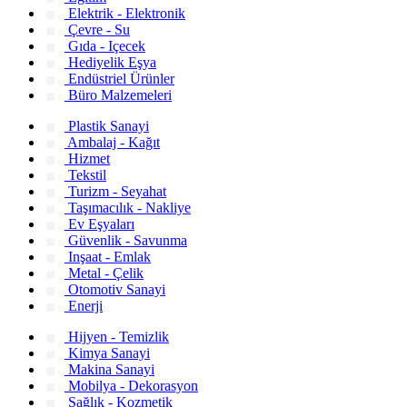
Elektrik - Elektronik
Çevre - Su
Gıda - Içecek
Hediyelik Eşya
Endüstriel Ürünler
Büro Malzemeleri
Plastik Sanayi
Ambalaj - Kağıt
Hizmet
Tekstil
Turizm - Seyahat
Taşımacılık - Nakliye
Ev Eşyaları
Güvenlik - Savunma
Inşaat - Emlak
Metal - Çelik
Otomotiv Sanayi
Enerji
Hijyen - Temizlik
Kimya Sanayi
Makina Sanayi
Mobilya - Dekorasyon
Sağlık - Kozmetik