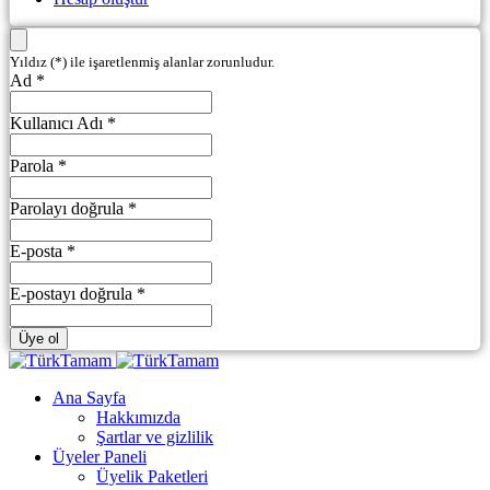
Yıldız (*) ile işaretlenmiş alanlar zorunludur.
Ad *
Kullanıcı Adı *
Parola *
Parolayı doğrula *
E-posta *
E-postayı doğrula *
Üye ol
Ana Sayfa
Hakkımızda
Şartlar ve gizlilik
Üyeler Paneli
Üyelik Paketleri