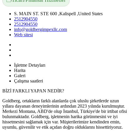
Ticari/Finansal Hizmetler
S. MAIN ST. STE 600 ,Kalispell ,United States
2512904550
2512904550
info@goldbergimpexllc.com
Web sitesi
İşletme Detayları
Harita
Galeri
Çalışma saatleri
BİZİ FARKLI YAPAN NEDİR?
Goldberg, ortakların farklı alanlarda çok uluslu şirketlerde uzun
yıllara dayanan deneyimlerinin ardından 2023 yılında kurulmuştur.
Merkezi Montana, ABD'de olup İstanbul, Türkiye'de bir irtibat ofisi
bulunmaktadır. Goldberg, işletmenin harika görünmesini ve iyi
hissetmesini sağlamak için var. Müşterilerimize kendinden emin,
uyumlu, güvenilir ve etik açıdan doğru olduklarını hissettiriyoruz.