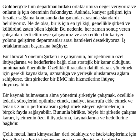
Goldberg'de tüm departmanlardaki ortaklarımıza değer veriyoruz ve
onların iş için öneminin farkındayız. Aslında, kariyer gelişimi için
fırsatlar sağlama konusunda danışmanlar arasında standardı
belirliyoruz. Ne de olsa, bir iş için en iyi kişi, genellikle şirketi ve
kültürünü zaten bilen kişidir. Bu nedenle, her zaman sonuç veren
çalışanları terfi ettirmeye çalışıyoruz ve arzu edilen bir kariyer
yolunu geliştiren departmanlar arası hamleleri destekliyoruz. İş
ortaklarımızın başarısına bağlıyız.
Bir İhracat Yönetimi Şirketi ile çalışmanın, bir işletmenin özel
ihtiyaçlarına ve hedeflerine bağlı olan stratejik bir karar olduğunu
unutmamak önemlidir. Özellikle ihracatları dahili olarak yönetmek
için gerekli kaynaklara, uzmanlığa ve yerleşik uluslararası ağlara
sahiplerse, tüm şirketler bir EMC'nin hizmetlerine ihtiyaç
duymayabilir.
Bir kaynak bulma/satın alma yönetimi şirketiyle çalışmak, özellikle
tedarik süreçlerini optimize etmek, maliyet tasarrufu elde etmek ve
tedarik zinciri performansını geliştirmek isteyen işletmeler için
birçok fayda sağlayabilir. Bununla birlikte, böyle bir şirketle çalışma
kararı, işletmenin özel ihtiyaçlarına, kaynaklarına ve hedeflerine
bağlıdır.
Çelik metal, ham kimyasallar, deri odaklıyız ve istek/talepleriniz için
Bu e-Posta adresi istenmeyen posta engelleyicileri tarafından