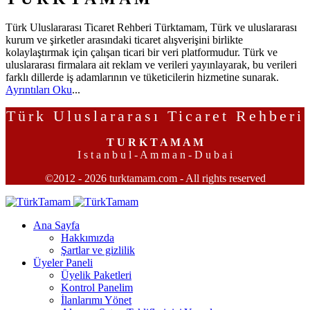
Türk Uluslararası Ticaret Rehberi Türktamam, Türk ve uluslararası
kurum ve şirketler arasındaki ticaret alışverişini birlikte
kolaylaştırmak için çalışan ticari bir veri platformudur. Türk ve
uluslararası firmalara ait reklam ve verileri yayınlayarak, bu verileri
farklı dillerde iş adamlarının ve tüketicilerin hizmetine sunarak.
Ayrıntıları Oku
...
Türk Uluslararası Ticaret Rehberi
T U R K T A M A M
I s t a n b u l - A m m a n - D u b a i
©2012 - 2026 turktamam.com - All rights reserved
Ana Sayfa
Hakkımızda
Şartlar ve gizlilik
Üyeler Paneli
Üyelik Paketleri
Kontrol Panelim
İlanlarımı Yönet