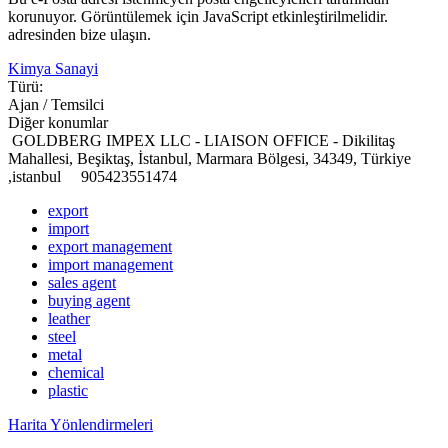
korunuyor. Görüntülemek için JavaScript etkinleştirilmelidir.
adresinden bize ulaşın.
Kimya Sanayi
Türü:
Ajan / Temsilci
Diğer konumlar
GOLDBERG IMPEX LLC - LIAISON OFFICE - Dikilitaş
Mahallesi, Beşiktaş, İstanbul, Marmara Bölgesi, 34349, Türkiye
,istanbul
905423551474
export
import
export management
import management
sales agent
buying agent
leather
steel
metal
chemical
plastic
Harita Yönlendirmeleri