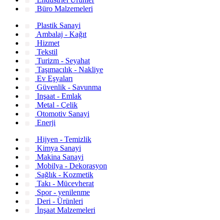
Büro Malzemeleri
Plastik Sanayi
Ambalaj - Kağıt
Hizmet
Tekstil
Turizm - Seyahat
Taşımacılık - Nakliye
Ev Eşyaları
Güvenlik - Savunma
Inşaat - Emlak
Metal - Çelik
Otomotiv Sanayi
Enerji
Hijyen - Temizlik
Kimya Sanayi
Makina Sanayi
Mobilya - Dekorasyon
Sağlık - Kozmetik
Takı - Mücevherat
Spor - yenilenme
Deri - Ürünleri
İnşaat Malzemeleri