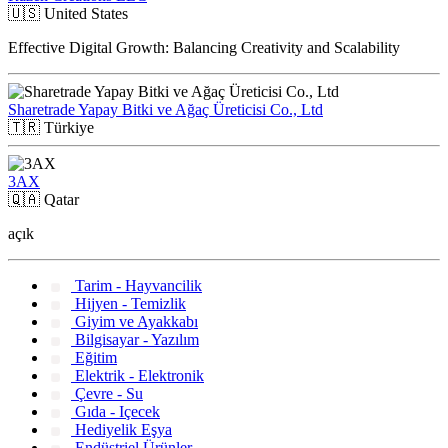
🇺🇸
United States
Effective Digital Growth: Balancing Creativity and Scalability
Sharetrade Yapay Bitki ve Ağaç Üreticisi Co., Ltd
🇹🇷
Türkiye
3AX
🇶🇦
Qatar
açık
Tarim - Hayvancilik
Hijyen - Temizlik
Giyim ve Ayakkabı
Bilgisayar - Yazılım
Eğitim
Elektrik - Elektronik
Çevre - Su
Gıda - Içecek
Hediyelik Eşya
Endüstriel Ürünler