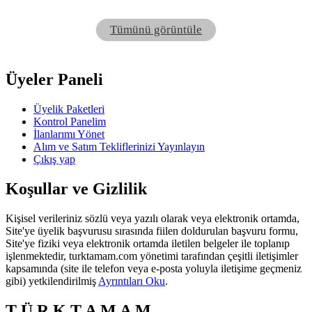
Tümünü görüntüle
Üyeler Paneli
Üyelik Paketleri
Kontrol Panelim
İlanlarımı Yönet
Alım ve Satım Tekliflerinizi Yayınlayın
Çıkış yap
Koşullar ve Gizlilik
Kişisel verileriniz sözlü veya yazılı olarak veya elektronik ortamda,
Site'ye üyelik başvurusu sırasında fiilen doldurulan başvuru formu,
Site'ye fiziki veya elektronik ortamda iletilen belgeler ile toplanıp
işlenmektedir, turktamam.com yönetimi tarafından çeşitli iletişimler
kapsamında (site ile telefon veya e-posta yoluyla iletişime geçmeniz
gibi) yetkilendirilmiş
Ayrıntıları Oku
.
T Ü R K T A M A M