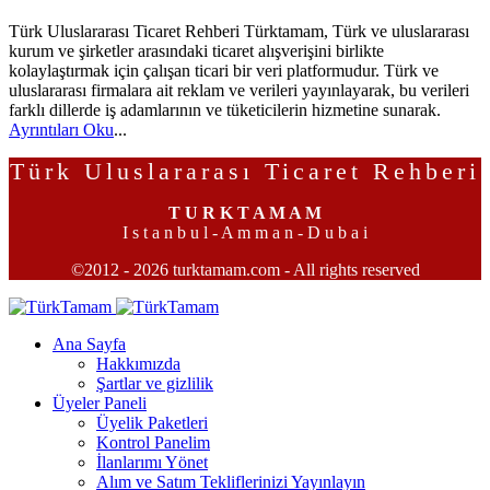
Türk Uluslararası Ticaret Rehberi Türktamam, Türk ve uluslararası
kurum ve şirketler arasındaki ticaret alışverişini birlikte
kolaylaştırmak için çalışan ticari bir veri platformudur. Türk ve
uluslararası firmalara ait reklam ve verileri yayınlayarak, bu verileri
farklı dillerde iş adamlarının ve tüketicilerin hizmetine sunarak.
Ayrıntıları Oku
...
Türk Uluslararası Ticaret Rehberi
T U R K T A M A M
I s t a n b u l - A m m a n - D u b a i
©2012 - 2026 turktamam.com - All rights reserved
Ana Sayfa
Hakkımızda
Şartlar ve gizlilik
Üyeler Paneli
Üyelik Paketleri
Kontrol Panelim
İlanlarımı Yönet
Alım ve Satım Tekliflerinizi Yayınlayın