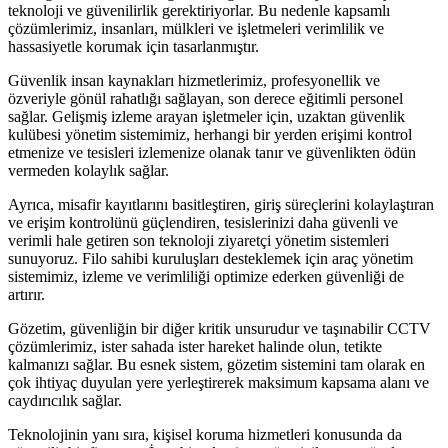
teknoloji ve güvenilirlik gerektiriyorlar. Bu nedenle kapsamlı
çözümlerimiz, insanları, mülkleri ve işletmeleri verimlilik ve
hassasiyetle korumak için tasarlanmıştır.
Güvenlik insan kaynakları hizmetlerimiz, profesyonellik ve
özveriyle gönül rahatlığı sağlayan, son derece eğitimli personel
sağlar. Gelişmiş izleme arayan işletmeler için, uzaktan güvenlik
kulübesi yönetim sistemimiz, herhangi bir yerden erişimi kontrol
etmenize ve tesisleri izlemenize olanak tanır ve güvenlikten ödün
vermeden kolaylık sağlar.
Ayrıca, misafir kayıtlarını basitleştiren, giriş süreçlerini kolaylaştıran
ve erişim kontrolünü güçlendiren, tesislerinizi daha güvenli ve
verimli hale getiren son teknoloji ziyaretçi yönetim sistemleri
sunuyoruz. Filo sahibi kuruluşları desteklemek için araç yönetim
sistemimiz, izleme ve verimliliği optimize ederken güvenliği de
artırır.
Gözetim, güvenliğin bir diğer kritik unsurudur ve taşınabilir CCTV
çözümlerimiz, ister sahada ister hareket halinde olun, tetikte
kalmanızı sağlar. Bu esnek sistem, gözetim sistemini tam olarak en
çok ihtiyaç duyulan yere yerleştirerek maksimum kapsama alanı ve
caydırıcılık sağlar.
Teknolojinin yanı sıra, kişisel koruma hizmetleri konusunda da