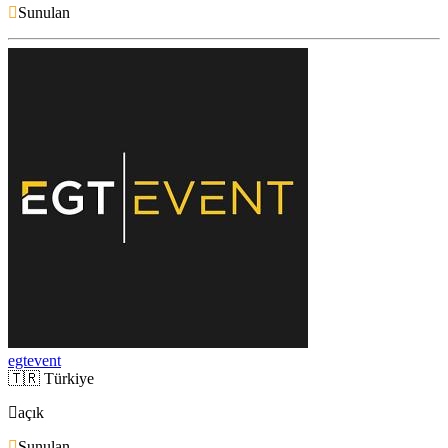
Sunulan
egtevent
🇹🇷
Türkiye
açık
Sunulan