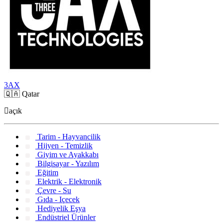
3AX
🇶🇦
Qatar
açık
Tarim - Hayvancilik
Hijyen - Temizlik
Giyim ve Ayakkabı
Bilgisayar - Yazılım
Eğitim
Elektrik - Elektronik
Çevre - Su
Gıda - Içecek
Hediyelik Eşya
Endüstriel Ürünler