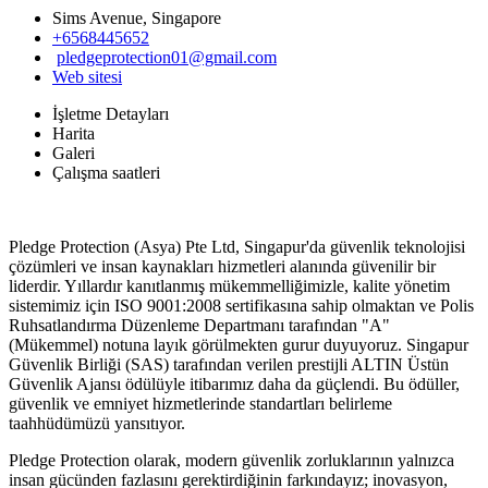
Sims Avenue, Singapore
+6568445652
pledgeprotection01@gmail.com
Web sitesi
İşletme Detayları
Harita
Galeri
Çalışma saatleri
Pledge Protection (Asya) Pte Ltd, Singapur'da güvenlik teknolojisi
çözümleri ve insan kaynakları hizmetleri alanında güvenilir bir
liderdir. Yıllardır kanıtlanmış mükemmelliğimizle, kalite yönetim
sistemimiz için ISO 9001:2008 sertifikasına sahip olmaktan ve Polis
Ruhsatlandırma Düzenleme Departmanı tarafından "A"
(Mükemmel) notuna layık görülmekten gurur duyuyoruz. Singapur
Güvenlik Birliği (SAS) tarafından verilen prestijli ALTIN ​​Üstün
Güvenlik Ajansı ödülüyle itibarımız daha da güçlendi. Bu ödüller,
güvenlik ve emniyet hizmetlerinde standartları belirleme
taahhüdümüzü yansıtıyor.
Pledge Protection olarak, modern güvenlik zorluklarının yalnızca
insan gücünden fazlasını gerektirdiğinin farkındayız; inovasyon,