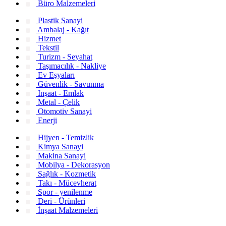
Büro Malzemeleri
Plastik Sanayi
Ambalaj - Kağıt
Hizmet
Tekstil
Turizm - Seyahat
Taşımacılık - Nakliye
Ev Eşyaları
Güvenlik - Savunma
Inşaat - Emlak
Metal - Çelik
Otomotiv Sanayi
Enerji
Hijyen - Temizlik
Kimya Sanayi
Makina Sanayi
Mobilya - Dekorasyon
Sağlık - Kozmetik
Takı - Mücevherat
Spor - yenilenme
Deri - Ürünleri
İnşaat Malzemeleri