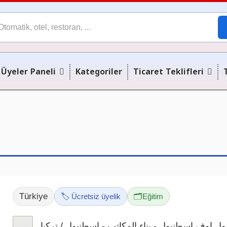
Üyeler Paneli
Kategoriler
Ticaret Teklifleri
Türkiye
🏷️ Ücretsiz üyelik
🗂️
Eğitim