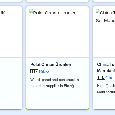
Polat Orman Ürünleri
China To
Manufactu
🇹🇷
Türkiye
🇨🇳
China
Wood, panel and construction
materials supplier in Elazığ
High Quali
Manufactur