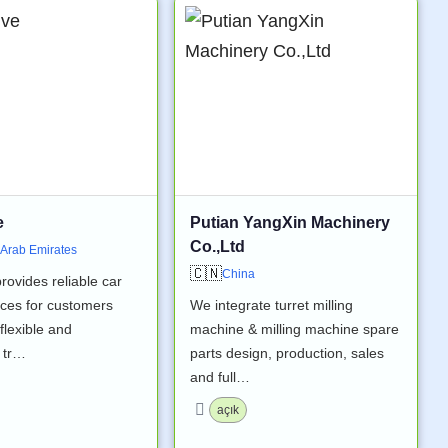
e
Putian YangXin Machinery
Co.,Ltd
 Arab Emirates
🇨🇳
China
rovides reliable car
ices for customers
We integrate turret milling
 flexible and
machine & milling machine spare
 tr…
parts design, production, sales
and full…
açık