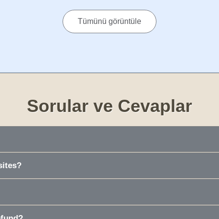
Tümünü görüntüle
Sorular ve Cevaplar
sites?
efund?