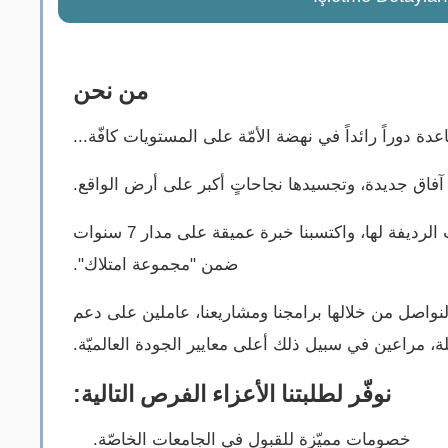
من نحن
الصّاعدة دوراً رائداً في نهضة الأمّة على المستويات كافّة
تح آفاق جديدة، وتجسيدها نجاحاتٍ أكبر على أرض الواقع
وكنّا قد أطلقنا "سفرك التعليمية" في مدينة اسطنبول بصفتها شركة تركية متخصّصة بتقديم الخدمات التعليمية والخدمات الرديفة لها، واكتسبنا خبرة عميقة على مدار 7 سنوات
ضمن "مجموعة امتلاك".
اك لنواصل من خلالها برامجنا ومشاريعنا، عاملين على دعم
لة، مراعين في سبيل ذلك أعلى معايير الجودة العالميّة
نوفّر لطلبتنا الأعزاء الفرص التالية:
خصومات مميّزة للقبول في الجامعات الخاصّة.