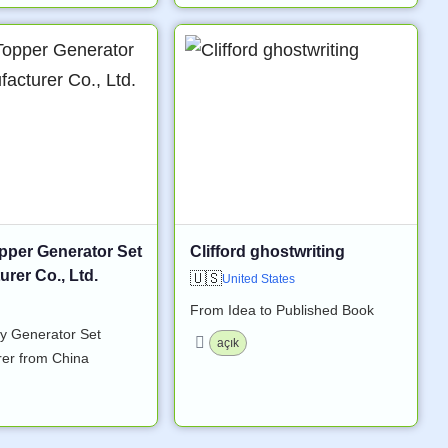
pper Generator Set
Clifford ghostwriting
rer Co., Ltd.
🇺🇸
United States
From Idea to Published Book
ty Generator Set
açık
er from China