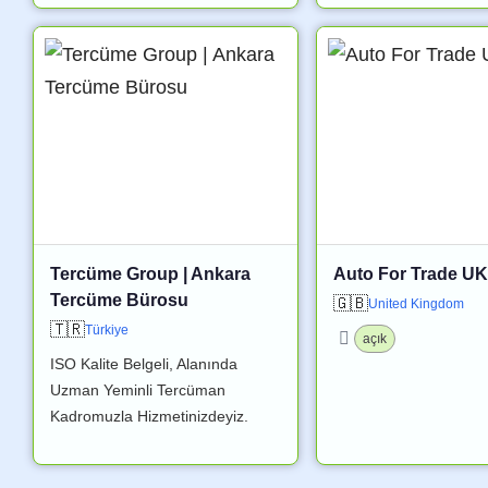
Tercüme Group | Ankara
Auto For Trade UK
Tercüme Bürosu
🇬🇧
United Kingdom
🇹🇷
Türkiye
açık
ISO Kalite Belgeli, Alanında
Uzman Yeminli Tercüman
Kadromuzla Hizmetinizdeyiz.