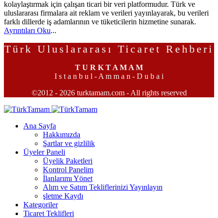
kolaylaştırmak için çalışan ticari bir veri platformudur. Türk ve
uluslararası firmalara ait reklam ve verileri yayınlayarak, bu verileri
farklı dillerde iş adamlarının ve tüketicilerin hizmetine sunarak.
Ayrıntıları Oku
...
Türk Uluslararası Ticaret Rehberi
T U R K T A M A M
I s t a n b u l - A m m a n - D u b a i
©2012 - 2026 turktamam.com - All rights reserved
Ana Sayfa
Hakkımızda
Şartlar ve gizlilik
Üyeler Paneli
Üyelik Paketleri
Kontrol Panelim
İlanlarımı Yönet
Alım ve Satım Tekliflerinizi Yayınlayın
şletme Kaydı
Kategoriler
Ticaret Teklifleri