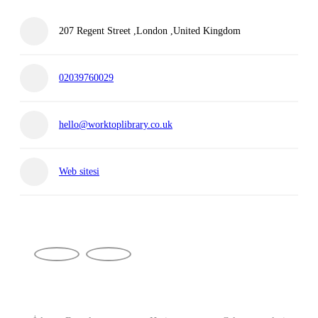
207 Regent Street ,London ,United Kingdom
02039760029
hello@worktoplibrary.co.uk
Web sitesi