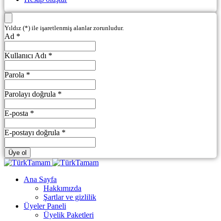
Yıldız (*) ile işaretlenmiş alanlar zorunludur.
Ad *
Kullanıcı Adı *
Parola *
Parolayı doğrula *
E-posta *
E-postayı doğrula *
Üye ol
Ana Sayfa
Hakkımızda
Şartlar ve gizlilik
Üyeler Paneli
Üyelik Paketleri