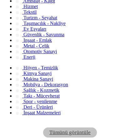
Ambalaj - Kağıt
Hizmet
Tekstil
Turizm - Seyahat
Taşımacılık - Nakliye
Ev Eşyaları
Güvenlik - Savunma
Inşaat - Emlak
Metal - Çelik
Otomotiv Sanayi
Enerji
Hijyen - Temizlik
Kimya Sanayi
Makina Sanayi
Mobilya - Dekorasyon
Sağlık - Kozmetik
Takı - Mücevherat
Spor - yenilenme
Deri - Ürünleri
İnşaat Malzemeleri
Tümünü görüntüle