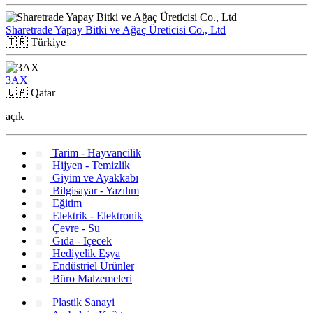
Sharetrade Yapay Bitki ve Ağaç Üreticisi Co., Ltd
🇹🇷
Türkiye
3AX
🇶🇦
Qatar
açık
Tarim - Hayvancilik
Hijyen - Temizlik
Giyim ve Ayakkabı
Bilgisayar - Yazılım
Eğitim
Elektrik - Elektronik
Çevre - Su
Gıda - Içecek
Hediyelik Eşya
Endüstriel Ürünler
Büro Malzemeleri
Plastik Sanayi