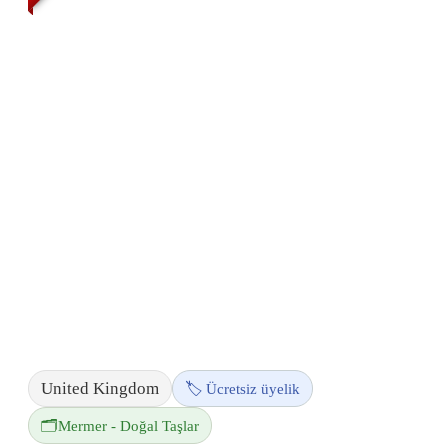
United Kingdom
🏷️ Ücretsiz üyelik
🗂️
Mermer - Doğal Taşlar