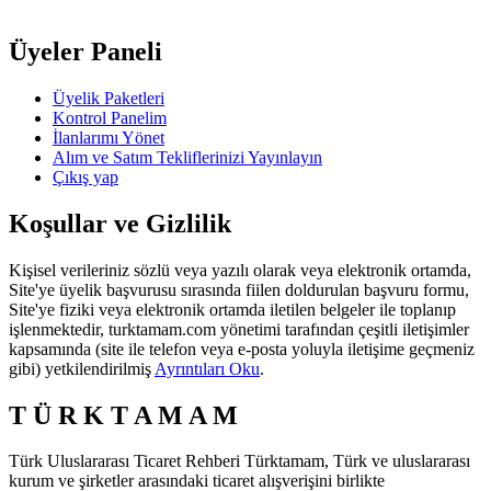
Üyeler Paneli
Üyelik Paketleri
Kontrol Panelim
İlanlarımı Yönet
Alım ve Satım Tekliflerinizi Yayınlayın
Çıkış yap
Koşullar ve Gizlilik
Kişisel verileriniz sözlü veya yazılı olarak veya elektronik ortamda,
Site'ye üyelik başvurusu sırasında fiilen doldurulan başvuru formu,
Site'ye fiziki veya elektronik ortamda iletilen belgeler ile toplanıp
işlenmektedir, turktamam.com yönetimi tarafından çeşitli iletişimler
kapsamında (site ile telefon veya e-posta yoluyla iletişime geçmeniz
gibi) yetkilendirilmiş
Ayrıntıları Oku
.
T Ü R K T A M A M
Türk Uluslararası Ticaret Rehberi Türktamam, Türk ve uluslararası
kurum ve şirketler arasındaki ticaret alışverişini birlikte