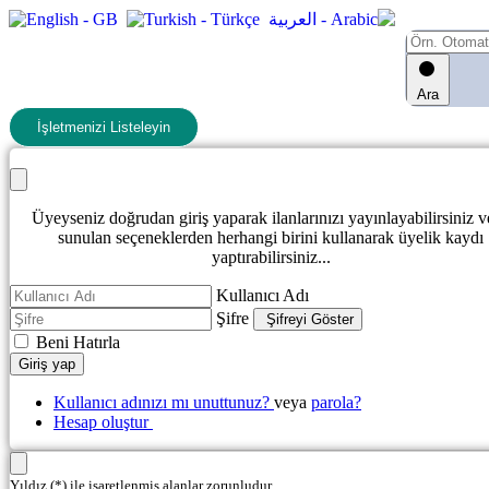
Ara
İşletmenizi Listeleyin
Üyeyseniz doğrudan giriş yaparak ilanlarınızı yayınlayabilirsiniz 
sunulan seçeneklerden herhangi birini kullanarak üyelik kaydı
yaptırabilirsiniz...
Kullanıcı Adı
Şifre
Şifreyi Göster
Beni Hatırla
Giriş yap
Kullanıcı adınızı mı unuttunuz?
veya
parola?
Hesap oluştur
Yıldız (*) ile işaretlenmiş alanlar zorunludur.