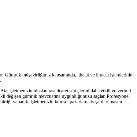
ar. Gümrük müşavirliğimiz kapsamında, ithalat ve ihracat işlemlerinin
.
iz, işletmenizin uluslararası ticaret süreçlerini daha etkili ve verimli
sürekli değişen gümrük mevzuatına uygunluğunuzu sağlar. Profesyonel
irliği yaparak, işletmenizin küresel pazarlarda başarılı olmasını