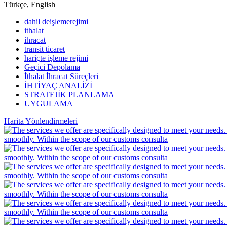
Türkçe, English
dahil deişlemerejimi
ithalat
ihracat
transit ticaret
hariçte işleme rejimi
Geçici Depolama
İthalat İhracat Süreçleri
İHTİYAÇ ANALİZİ
STRATEJİK PLANLAMA
UYGULAMA
Harita Yönlendirmeleri