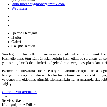
akin.iskender@monargumruk.com
Web sitesi
İşletme Detayları
Harita
Galeri
Çalışma saatleri
Sunduğumuz hizmetler, ihtiyaçlarınızı karşılamak için özel olarak tasar
Hizmetlerimiz, tüm gümrük işlemlerinin hızlı, etkili ve sorunsuz bir 
yanı sıra, gümrük denetimleri, belgelendirme, vergi hesaplamaları, tarif
İşletmelerin uluslararası ticarette başarılı olabilmeleri için, karmaşık 
hale getirmek için buradayız. Her bir hizmetimiz, sizin spesifik ihti
ve deneyimli ekibimiz, gümrük işlemlerinizin her aşamasında size rehber
sağlayın.
Gümrük Müşavirlikleri
Türü:
Servis sağlayıcı
Konuştuğumuz Diller: