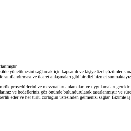
lanmıştır.
şekilde yönetilmesini sağlamak için kapsamlı ve kişiye özel çözümler sun
e sınıflandırması ve ticaret anlaşmaları gibi bir dizi hizmet sunmaktayız
gümrük prosedürlerini ve mevzuatları anlamaları ve uygulamaları gerekir. B
yaçlarınız ve hedefleriniz göz önünde bulundurularak tasarlanmıştır ve 
lik eder ve her türlü zorluğun üstesinden gelmenizi sağlar. Bizimle iş b