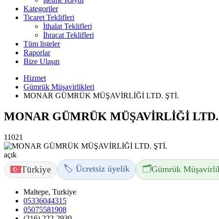
Kategoriler
Ticaret Teklifleri
İthalat Teklifleri
İhracat Teklifleri
Tüm listeler
Raporlar
Bize Ulaşın
Hizmet
Gümrük Müşavirlikleri
MONAR GÜMRÜK MÜŞAVİRLİĞİ LTD. ŞTİ.
MONAR GÜMRÜK MÜŞAVİRLİĞİ LTD. 
11021
açık
🏷️ Ücretsiz üyelik
🗂️
Türkiye
Gümrük Müşavirlik
Maltepe, Turkiye
05336044315
05075581908
(216) 222-2930