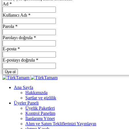
Ad *
Kullanıcı Adı *
Parola *
Parolayı doğrula *
E-posta *
E-postayı doğrula *
Üye ol
Ana Sayfa
Hakkımızda
Şartlar ve gizlilik
Üyeler Paneli
Üyelik Paketleri
Kontrol Panelim
İlanlarımı Yönet
Alım ve Satım Tekliflerinizi Yayınlayın
şletme Kaydı