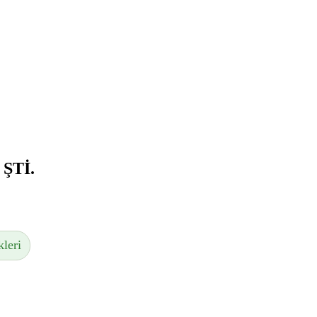
ŞTİ.
leri