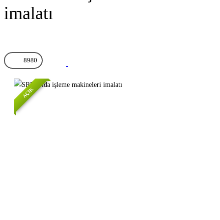
imalatı
8980
AÇIK