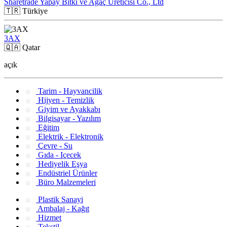
Sharetrade Yapay Bitki ve Ağaç Üreticisi Co., Ltd
🇹🇷
Türkiye
3AX
🇶🇦
Qatar
açık
Tarim - Hayvancilik
Hijyen - Temizlik
Giyim ve Ayakkabı
Bilgisayar - Yazılım
Eğitim
Elektrik - Elektronik
Çevre - Su
Gıda - Içecek
Hediyelik Eşya
Endüstriel Ürünler
Büro Malzemeleri
Plastik Sanayi
Ambalaj - Kağıt
Hizmet
Tekstil