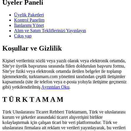
Üyeler Paneli
Üyelik Paketleri
Kontrol Panelim
İlanlarımı Yönet
Alım ve Satım Tekliflerinizi Yayınlayın
Çıkış yap
Koşullar ve Gizlilik
Kişisel verileriniz sözlü veya yazılı olarak veya elektronik ortamda,
Site'ye üyelik başvurusu sırasında fiilen doldurulan başvuru formu,
Site'ye fiziki veya elektronik ortamda iletilen belgeler ile toplanıp
işlenmektedir, turktamam.com yönetimi tarafından çeşitli iletişimler
kapsamında (site ile telefon veya e-posta yoluyla iletişime geçmeniz
gibi) yetkilendirilmiş
Ayrıntıları Oku
.
T Ü R K T A M A M
Türk Uluslararası Ticaret Rehberi Türktamam, Türk ve uluslararası
kurum ve şirketler arasındaki ticaret alışverişini birlikte
kolaylaştırmak için çalışan ticari bir veri platformudur. Türk ve
uluslararası firmalara ait reklam ve verileri yayınlayarak, bu verileri