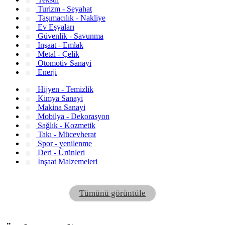
Turizm - Seyahat
Taşımacılık - Nakliye
Ev Eşyaları
Güvenlik - Savunma
Inşaat - Emlak
Metal - Çelik
Otomotiv Sanayi
Enerji
Hijyen - Temizlik
Kimya Sanayi
Makina Sanayi
Mobilya - Dekorasyon
Sağlık - Kozmetik
Takı - Mücevherat
Spor - yenilenme
Deri - Ürünleri
İnşaat Malzemeleri
Tümünü görüntüle