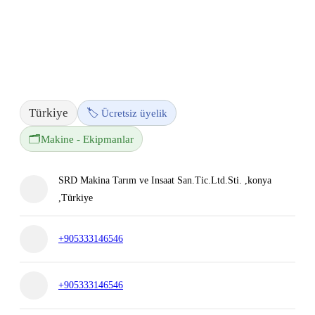
Türkiye
🏷️ Ücretsiz üyelik
🗂️
Makine - Ekipmanlar
SRD Makina Tarım ve Insaat San.Tic.Ltd.Sti. ,konya
,Türkiye
+905333146546
+905333146546