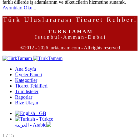
farklı dillerde iş adamlarının ve tüketicilerin hizmetine sunarak.
Ayrıntıları Oku
...
Türk Uluslararası Ticaret Rehberi
T U R K T A M A M
I s t a n b u l - A m m a n - D u b a i
©2012 - 2026 turktamam.com - All rights reserved
Ana Sayfa
Üyeler Paneli
Kategoriler
Ticaret Teklifleri
Tüm listeler
Raporlar
Bize Ulaşın
1
/
15