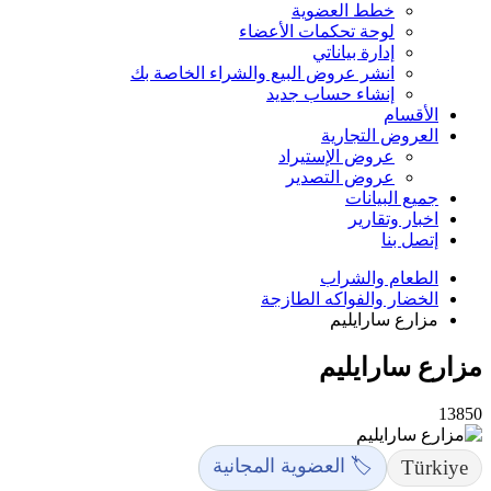
خطط العضوية
لوحة تحكمات الأعضاء
إدارة بياناتي
انشر عروض البيع والشراء الخاصة بك
إنشاء حساب جديد
الأقسام
العروض التجارية
عروض الإستيراد
عروض التصدير
جميع البيانات
اخبار وتقارير
إتصل بنا
الطعام والشراب
الخضار والفواكه الطازجة
مزارع سارايليم
مزارع سارايليم
13850
🏷️ العضوية المجانية
Türkiye