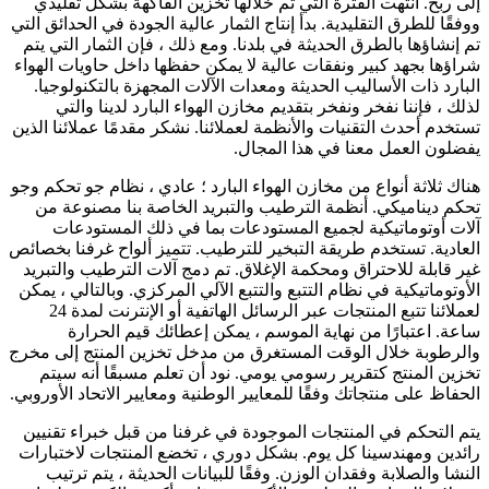
إلى ربح. انتهت الفترة التي تم خلالها تخزين الفاكهة بشكل تقليدي
ووفقًا للطرق التقليدية. بدأ إنتاج الثمار عالية الجودة في الحدائق التي
تم إنشاؤها بالطرق الحديثة في بلدنا. ومع ذلك ، فإن الثمار التي يتم
شراؤها بجهد كبير ونفقات عالية لا يمكن حفظها داخل حاويات الهواء
البارد ذات الأساليب الحديثة ومعدات الآلات المجهزة بالتكنولوجيا.
لذلك ، فإننا نفخر ونفخر بتقديم مخازن الهواء البارد لدينا والتي
تستخدم أحدث التقنيات والأنظمة لعملائنا. نشكر مقدمًا عملائنا الذين
يفضلون العمل معنا في هذا المجال.
هناك ثلاثة أنواع من مخازن الهواء البارد ؛ عادي ، نظام جو تحكم وجو
تحكم ديناميكي. أنظمة الترطيب والتبريد الخاصة بنا مصنوعة من
آلات أوتوماتيكية لجميع المستودعات بما في ذلك المستودعات
العادية. تستخدم طريقة التبخير للترطيب. تتميز ألواح غرفنا بخصائص
غير قابلة للاحتراق ومحكمة الإغلاق. تم دمج آلات الترطيب والتبريد
الأوتوماتيكية في نظام التتبع والتتبع الآلي المركزي. وبالتالي ، يمكن
لعملائنا تتبع المنتجات عبر الرسائل الهاتفية أو الإنترنت لمدة 24
ساعة. اعتبارًا من نهاية الموسم ، يمكن إعطائك قيم الحرارة
والرطوبة خلال الوقت المستغرق من مدخل تخزين المنتج إلى مخرج
تخزين المنتج كتقرير رسومي يومي. نود أن تعلم مسبقًا أنه سيتم
الحفاظ على منتجاتك وفقًا للمعايير الوطنية ومعايير الاتحاد الأوروبي.
يتم التحكم في المنتجات الموجودة في غرفنا من قبل خبراء تقنيين
رائدين ومهندسينا كل يوم. بشكل دوري ، تخضع المنتجات لاختبارات
النشا والصلابة وفقدان الوزن. وفقًا للبيانات الحديثة ، يتم ترتيب