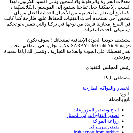
معدلات الحرارة والرطوبة والأكسجين وثاني أكسيد الكربون. لهذا
السبب ، لا يمكننا جعل تفاحنا يستمع إلى الموسيقى الكلاسيكية ،
لكننا نود أن تعلم أننا نحميهم من الأعمال العدائية أفضل من أي
شخص آخر. نستخدم أحدث التقنيات للحفاظ عليها طازجة كما كانت
في الفرع. مخازننا فريدة من نوعها في تركيا والتي تتميز بجو تحكم
ديناميكي بأحدث التقنيات.
ستضيف جودتنا الجودة الإضافية لمنتجاتك ؛ سوف تكون
SARAYLIM Cold Air Storages علامة تجارية في منطقتها. نحن
نقدر تفضيلك على الجودة والعلامة التجارية ، ونتمنى لك أيامًا سعيدة
ومزدهرة.
رئيس المجلس التنفيذي
مصطفى إليكا
الخضار والفواكه الطازجة
النوع:
بائع بالجملة
انتاج وتصدير المزروعات
تصدير التفاح التركي الممتاز
زراعة الفواكة
تصدير من تركيا
fruit export from turkiye