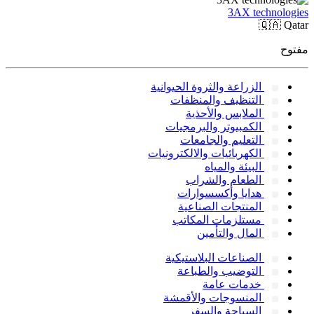
3AX technologies
🇶🇦
Qatar
مفتوح
الزراعة والثروة الحيوانية
التنظيف والمنظفات
الملابس والأحذية
الكمبيوتر والبرمجيات
التعليم والجامعات
الكهربائيات والالكترونيات
البيئة والمياه
الطعام والشراب
هدايا وأكسسوارات
المنتجات الصناعية
مستلزمات المكاتب
المال والتأمين
الصناعات البلاستيكية
التوضيب والطباعة
خدمات عامة
المنسوجات والأقمشة
السياحة والسفر