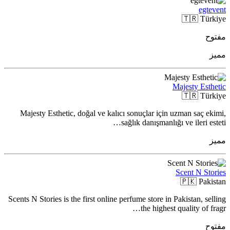
egtevent
🇹🇷
Türkiye
مفتوح
مميز
Majesty Esthetic
🇹🇷
Türkiye
Majesty Esthetic, doğal ve kalıcı sonuçlar için uzman saç ekimi,
sağlık danışmanlığı ve ileri esteti…
مميز
Scent N Stories
🇵🇰
Pakistan
Scents N Stories is the first online perfume store in Pakistan, selling
the highest quality of fragr…
مفتوح