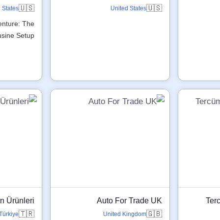
🇺🇸
🇺🇸
 States
United States
enture: The
sine Setup
n Ürünleri
Auto For Trade UK
Ter
🇹🇷
🇬🇧
Türkiye
United Kingdom