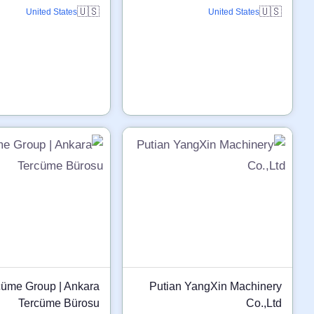
🇺🇸
🇺🇸
United States
United States
cüme Group | Ankara
Putian YangXin Machinery
Tercüme Bürosu
Co.,Ltd