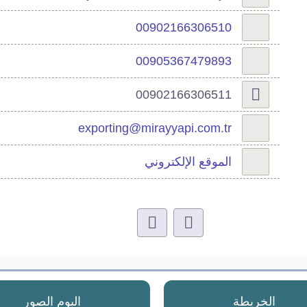
00902166306510
00905367479893
00902166306511
exporting@mirayyapi.com.tr
الموقع الإلكتروني
الخريطة
البوم الصور