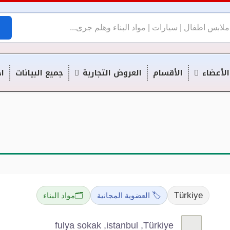
لأعضاء
الأقسام
العروض التجارية
جميع البيانات
اخ
Türkiye
🏷️ العضوية المجانية
🗂️
مواد البناء
fulya sokak ,istanbul ,Türkiye