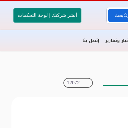
أنشر شركتك | لوحة التحكمات
بحث
بار وتقارير
إتصل بنا
12072