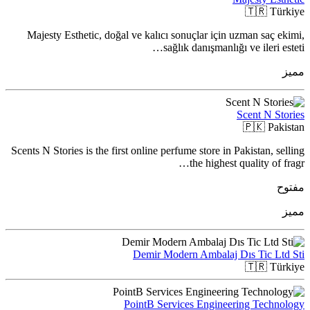
🇹🇷
Türkiye
Majesty Esthetic, doğal ve kalıcı sonuçlar için uzman saç ekimi,
sağlık danışmanlığı ve ileri esteti…
مميز
Scent N Stories
🇵🇰
Pakistan
Scents N Stories is the first online perfume store in Pakistan, selling
the highest quality of fragr…
مفتوح
مميز
Demir Modern Ambalaj Dıs Tic Ltd Sti
🇹🇷
Türkiye
PointB Services Engineering Technology