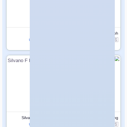
Elisa Perry
Dia Joseph
🇺🇸
🇺🇸
United States
United States
Silvano F Frantellizzi
Robert Meng
🇺🇸
🇺🇸
United States
United States