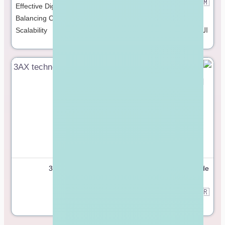
🇴🇲
سلطنة عمان
Effective Digital Growth:
معًا، نحقق مهمتنا ونجعل
Balancing Creativity and
المستقبل أكثر إشراقًا للجميع .
Scalability
Sharetrade الاصطناعي النبات
3AX technologies
🇶🇦
والشجرة المصنعة المحدودة
Qatar
🇹🇷
Türkiye
مفتوح