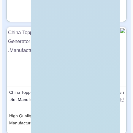
our team of ISO-certified,
expert sworn translators.
China Topper Generator
Polat Orman Ürünleri
🇹🇷
Set Manufacturer Co., Ltd.
Türkiye
🇨🇳
China
Wood, panel and
High Quality Generator Set
construction materials
Manufacturer from China
supplier in Elazığ