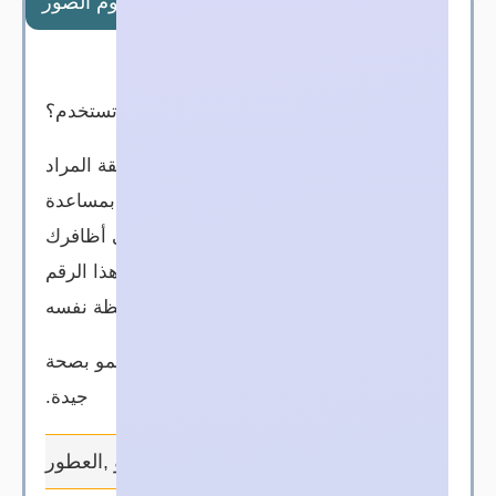
تفاصيل الشركة
البوم الصور
ساعات العمل
كيف تستخدم؟
قبل البدء في الاستخدام ، اغسل المنطقة المراد
دهنها بالماء وجففها.خذ بعضًا من الكريم بمساعدة
الجهاز والضمادة داخل العبوة وضعها على أظافرك
على شكل رقعة (رقعة). أو إنقاص هذا الرقم
بملاحظة نفسه
ينعم بشرتك ويهتم بها ويساعدها على النمو بصحة
جيدة.
مستحضرات التجميل, الشامبو ,العطور