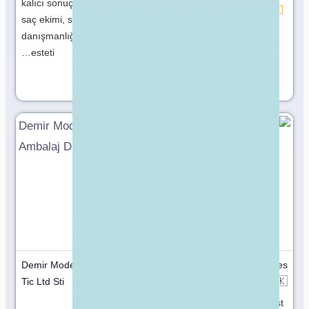
kalıcı sonuçlar için uzman
مميز
saç ekimi, sağlık
danışmanlığı ve ileri
esteti…
مميز
Demir Modern Ambalaj Dıs
Scent N Stories
🇵🇰
Tic Ltd Sti
Pakistan
🇹🇷
Türkiye
Scents N Stories is the first