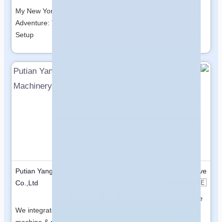
My New York City
Adventure: The Limousine
Setup
Putian YangXin Machinery
HalaDrive
🇦🇪
Co.,Ltd
United Arab Emirates
🇨🇳
China
Haladrive provides reliable
We integrate turret milling
car rental services for
machine & milling machine
customers looking for