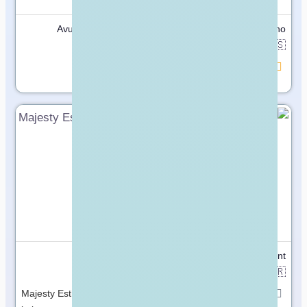
Avukat Zeki Şimşek
Asian Driving School Plano
🇹🇷
🇺🇸
Türkiye
United States
مميز
مميز
Majesty Esthetic
egtevent
🇹🇷
🇹🇷
Türkiye
Türkiye
Majesty Esthetic, doğal ve
مفتوح