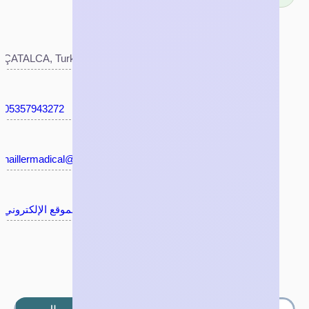
ÇATALCA, Turkiye
05357943272
naillermadical@gmail.com
الموقع الإلكتروني