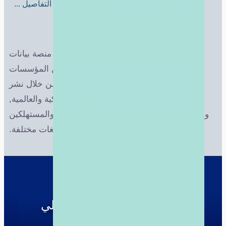
تابع التفاصيل ...
عن تركتمام
الدليل التجاري التركي الدولي "تركتمام" منصة بيانات
تجارية, تعمل لتسهيل التبادل التجاري بين المؤسسات
والشركات التركية والدولية معاً. وذلك من خلال نشر
الاعلانات والبيانات المتعلقة بالشركات التركية والعالمية,
ووضع تلك البيانات في تصرف رجال الأعمال والمستهلكين
بلغات مختلفة.
الدليل التجاري التركي الدولي