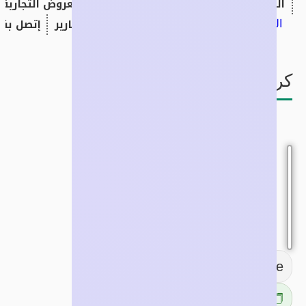
الرئيسية
تحكمات الأعضاء
الأقسام
العروض التجارية
جميع البيانات
اخبار وتقارير
إتصل بنا
الصحة والتجميل
كريم نايلر
كريم نايلر
11147
Türkiye
🏷️ العضوية المجانية
🗂️
الصحة والتجميل