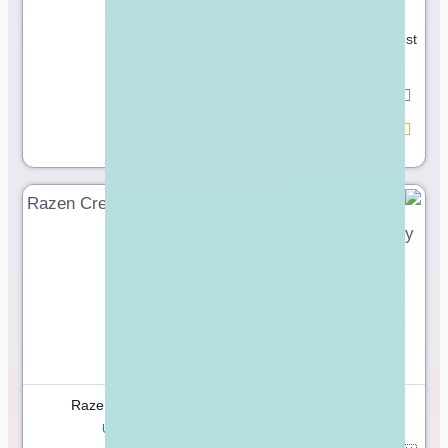
online perfume store in
Pakistan, selling the highest
quality of fragr…
مفتوح
مميز
Razen Creations LLC
PointB Services
🇺🇸
Engineering Technology
United States