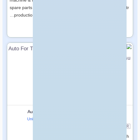
spare parts design,
flexible and convenient tr…
production, sales and full…
مفتوح
Auto For Trade UK
Tercüme Group | Ankara
🇬🇧
Tercüme Bürosu
United Kingdom
🇹🇷
Türkiye
مفتوح
We are at your service with